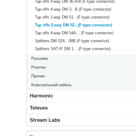
Tap offs 4-way DM 36 A/B (F-type connector)
Tap offs 4-way DM 3...B (F-type connector)
Tap offs 1-way DM 51...(F-type connector)
Tap offs 2-way DM 52...(F-type connector)
Tap offs 4-way DM 54A... (F-type connector)
Splitters DM 02A...08B (F-type connector)
Splitters SAT-IF DM 1... (F-type connector)
Разъемы
Розетки
Прочее
Коаксиальный кабель
Harmonic
Televes
Stream Labs