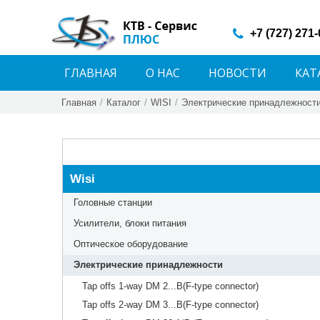
+7 (727) 271
ГЛАВНАЯ
О НАС
НОВОСТИ
КАТ
Главная
/
Каталог
/
WISI
/
Электрические принадлежност
Wisi
Головные станции
Усилители, блоки питания
Оптическое оборудование
Электрические принадлежности
Tap offs 1-way DM 2...B(F-type connector)
Tap offs 2-way DM 3...B(F-type connector)