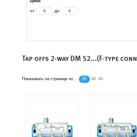
Цена:
от
до
Tap offs 2-way DM 52...(F-type con
Показывать на странице по:
20
40
60