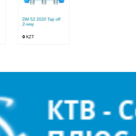
DM 52 2020 Tap off
2-way
KZT
0