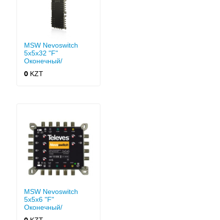
MSW Nevoswitch
5x5x32 "F"
Оконечный/
Проходной
KZT
0
MSW Nevoswitch
5x5x6 "F"
Оконечный/
Проходной