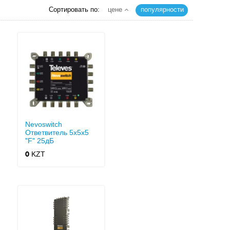
Сортировать по:
цене
популярности
Nevoswitch
Ответвитель 5x5x5
"F" 25дБ
KZT
0