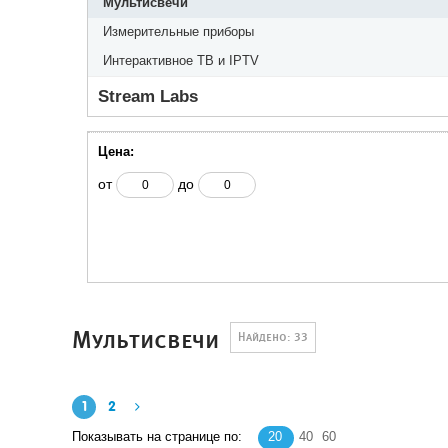
Мультисвечи
Измерительные приборы
Интерактивное ТВ и IPTV
Stream Labs
Цена:
от
до
Мультисвечи
Найдено: 33
1
2
Показывать на странице по:
20
40
60