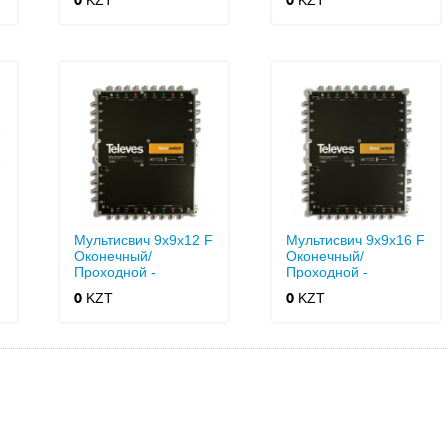
KZT
KZT
0
0
Мультисвич 9x9x12 F
Мультисвич 9x9x16 F
Оконечный/
Оконечный/
Проходной -
Проходной -
Nevoswitch
Nevoswitch
KZT
KZT
0
0