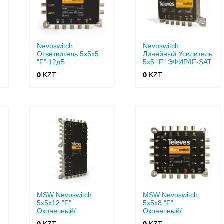
Nevoswitch
Nevoswitch
Ответвитель 5x5x5
Линейный Усилитель
"F" 12дБ
5x5 "F" ЭФИР/IF-SAT
К.у. 27/25дБ
KZT
KZT
0
0
115дБмкВ
MSW Nevoswitch
MSW Nevoswitch
5x5x12 "F"
5x5x8 "F"
Оконечный/
Оконечный/
Проходной
Проходной