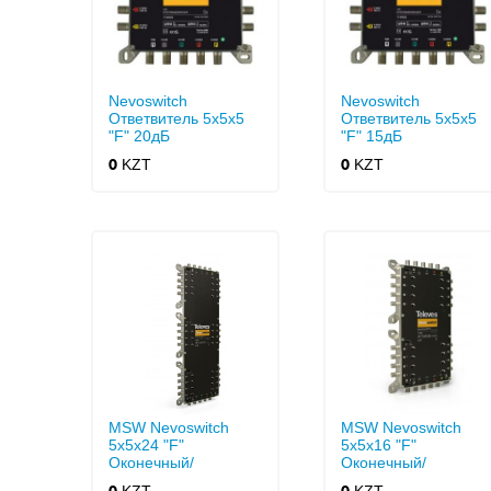
Nevoswitch
Nevoswitch
Ответвитель 5x5x5
Ответвитель 5x5x5
"F" 20дБ
"F" 15дБ
KZT
KZT
0
0
MSW Nevoswitch
MSW Nevoswitch
5x5x24 "F"
5x5x16 "F"
Оконечный/
Оконечный/
Проходной
Проходной