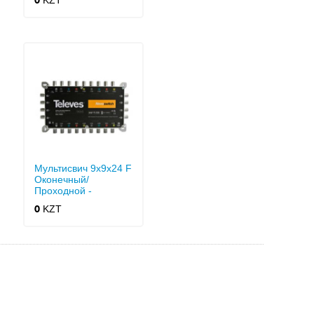
KZT
0
Мультисвич 9x9x24 F
Оконечный/
Проходной -
Nevoswitch
KZT
0