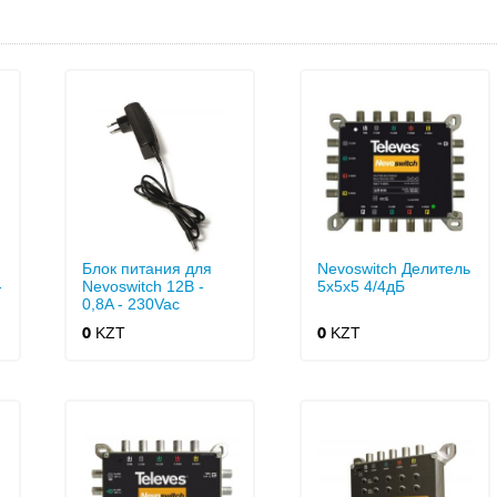
Блок питания для
Nevoswitch Делитель
-
Nevoswitch 12В -
5x5x5 4/4дБ
0,8A - 230Vac
KZT
KZT
0
0