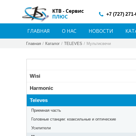
+7 (727) 271
ГЛАВНАЯ
О НАС
НОВОСТИ
КАТ
Главная
/
Каталог
/
TELEVES
/
Мультисвечи
Wisi
Harmonic
Televes
Приемная часть
Головные станции: коаксильные и оптические
Усилители