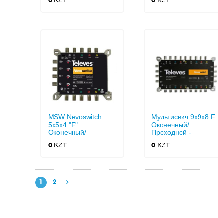
KZT
KZT
0
0
MSW Nevoswitch
Мультисвич 9x9x8 F
5x5x4 "F"
Оконечный/
Оконечный/
Проходной -
Проходной
Nevoswitch
KZT
KZT
0
0
1
2