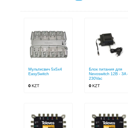
Мультисвич 5x5x4
Блок питания для
EasySwitch
Nevoswitch 12В - 3A 
230Vac
KZT
KZT
0
0