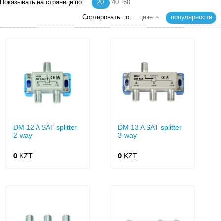
Показывать на странице по:
20
40
60
Сортировать по:
цене
популярности
DM 12 A SAT splitter
DM 13 A SAT splitter
2-way
3-way
KZT
KZT
0
0