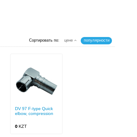
Сортировать по:
цене
популярности
DV 97 F-type Quick
elbow, compression
KZT
0