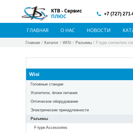
+7 (727) 271
ГЛАВНАЯ
О НАС
НОВОСТИ
КАТ
Главная
/
Каталог
/
WISI
/
Разъемы
/
F-type connectors cr
Wisi
Головные станции
Усилители, блоки питания
Оптическое оборудование
Электрические принадлежности
Разъемы
F-type Accessories