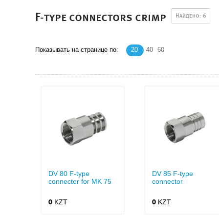
F-type connectors crimp
Найдено: 6
Показывать на странице по:
20
40
60
DV 80 F-type
DV 85 F-type
connector for MK 75
connector
KZT
KZT
0
0