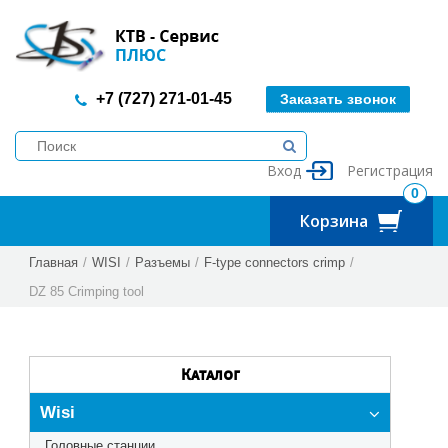
+7 (727) 271-01-45
Заказать звонок
Вход
Регистрация
0
Корзина
Главная
/
WISI
/
Разъемы
/
F-type connectors crimp
/
DZ 85 Crimping tool
Каталог
Wisi
Головные станции