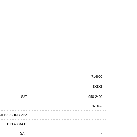
714903
5X5X5
SAT
950-2400
47-862
0083-3 / IM35dBc
-
DIN 45004-B
-
SAT
-