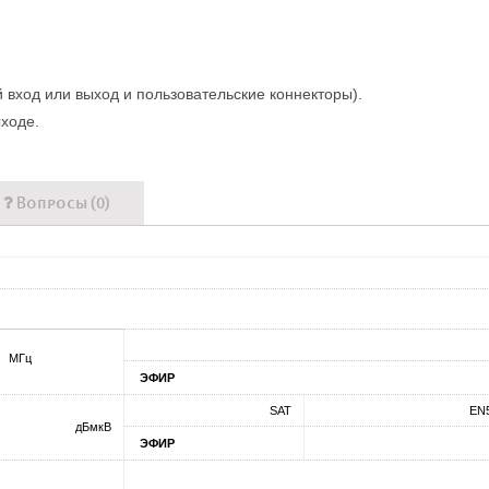
 вход или выход и пользовательские коннекторы).
ходе.
Вопросы (0)
МГц
ЭФИР
SAT
EN5
дБмкВ
ЭФИР