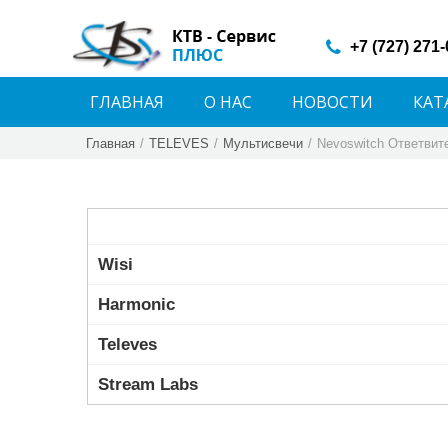
+7 (727) 271
ГЛАВНАЯ
О НАС
НОВОСТИ
КАТ
Главная
/
TELEVES
/
Мультисвечи
/
Nevoswitch Ответвит
Wisi
Harmonic
Televes
Stream Labs