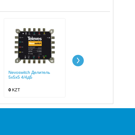
Nevoswitch Делитель
Nevoswitch Ответвитель
5x5x5 4/4дБ
5x5x5 "F" 25дБ
KZT
KZT
0
0