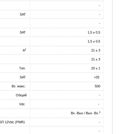
-
SAT
-
-
SAT
1,5 ± 0,5
1,5 ± 0,5
2
A
21 ± 3
21 ± 3
Тип.
20 ± 1
SAT
>25
Вх. макс.
500
Общий
-
Vdc
-
3
Вх.-Вых./ Вых.-Вх.
БП 12Vdc (PWR)
-
-