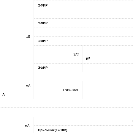
ЭФИР
ЭФИР
дБ
ЭФИР
SAT
2
B
ЭФИР
мA
LNB/ЭФИР
A
мA
Приемник(12/18В)