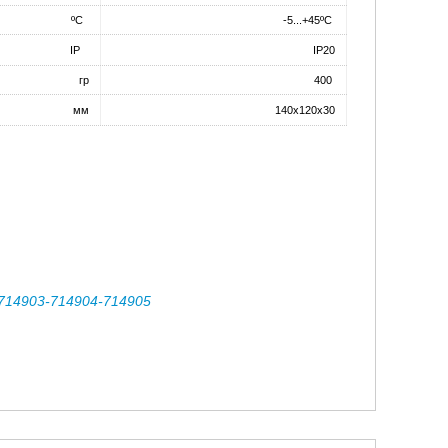
ºC
-5...+45ºC
IP
IP20
гр
400
мм
140x120x30
 714903-714904-714905