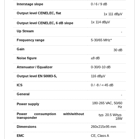
Interstage slope
0 / 6 / 9 dB
Output level CENELEC, flat
1x 111 dBµV
1x 114 dBµV
Output level CENELEC, 6 dB slope
Up Stream
-
Frequency range
5-30/65 MHz*
Gain
30 dB
Noise figure
≤8 dB
Attenuator / Equalizer
0-30/0-10 dB
Output level EN 50083-5,
116 dBµV
ICS
0 / -8 / <-45 dB
General
-
180-265 VAC, 50/60
Power supply
Hz
Power consumption with/without
typ. 20.5 W/typ.
transponder
18W
Dimensions
260x215x95 mm
EMC
CE, Class A