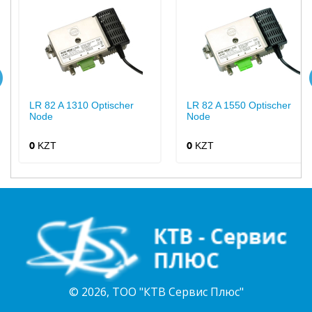
LR 82 A 1310 Optischer
LR 82 A 1550 Optischer
Node
Node
KZT
KZT
0
0
© 2026, ТОО "КТВ Сервис Плюс"