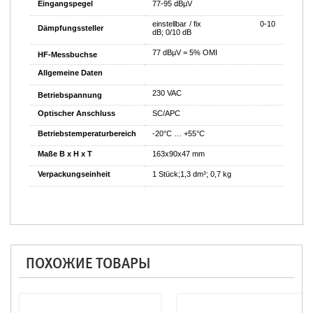
Eingangspegel
77-95 dBµV
einstellbar / fix 0-10
Dämpfungssteller
dB; 0/10 dB
77 dBµV = 5% OMI
HF-Messbuchse
Allgemeine Daten
230 VAC
Betriebspannung
Optischer Anschluss
SC/APC
Betriebstemperaturbereich
-20°C … +55°C
Maße B x H x T
163x90x47 mm
Verpackungseinheit
1 Stück;1,3 dm³; 0,7 kg
ПОХОЖИЕ ТОВАРЫ