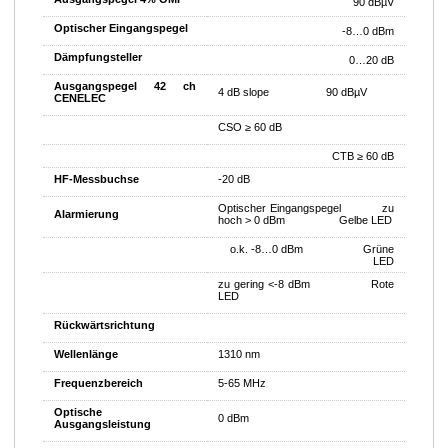
90 dBµV
Optischer Eingangspegel
-8…0 dBm
Dämpfungsteller
0…20 dB
Ausgangspegel 42 ch
4 dB slope 90 dBµV
CENELEC
CSO ≥ 60 dB
CTB ≥ 60 dB
HF-Messbuchse
-20 dB
Optischer Eingangspegel zu
Alarmierung
hoch > 0 dBm Gelbe LED
o.k. -8…0 dBm Grüne
LED
zu gering <-8 dBm Rote
LED
Rückwärtsrichtung
Wellenlänge
1310 nm
Frequenzbereich
5-65 MHz
Optische
0 dBm
Ausgangsleistung