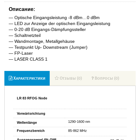
Описание:
— Optische Eingangsleistung -8 dBm…0 dBm
— LED zur Anzeige der optischen Eingangsleistung
— 0-20 dB Eingangs-Dämpfungssteller
— Schaltnetzteil
— Wandmontage, Metallgehäuse
— Testpunkt Up- Downstream (Jumper)
— FP-Laser
— LASER CLASS 1
Характеристики
Отзывы (0)
Вопросы (0)
LR 83 RFOG Node
Vorwärtsrichtung
1290-1600 nm
Wellenlänge
Frequenzbereich
85-862 MHz
Ausgangspegel 4% OMI