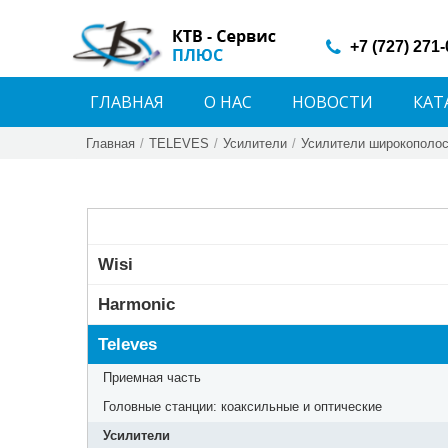
+7 (727) 271
ГЛАВНАЯ
О НАС
НОВОСТИ
КАТ
Главная
/
TELEVES
/
Усилители
/
Усилители широкополос
Wisi
Harmonic
Televes
Приемная часть
Головные станции: коаксильные и оптические
Усилители