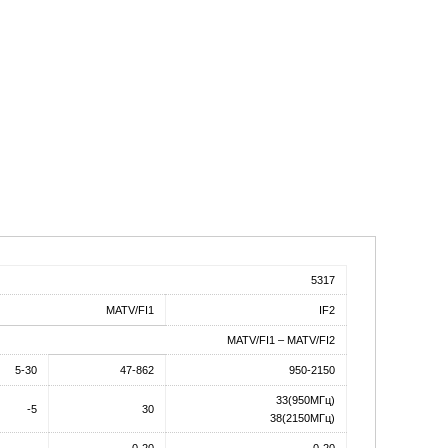
5317
MATV/FI1
IF2
MATV/FI1 – MATV/FI2
5-30
47-862
950-2150
33(950МГц)
-5
30
38(2150МГц)
-
0-20
0-20