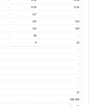
-
0-20
0-15
-
117
-
-
114
123
-
112
119
-
96
-
-
8
10
-
-
-
-
-
-
12
196-264