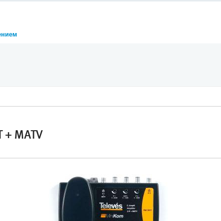
ением
T + MATV