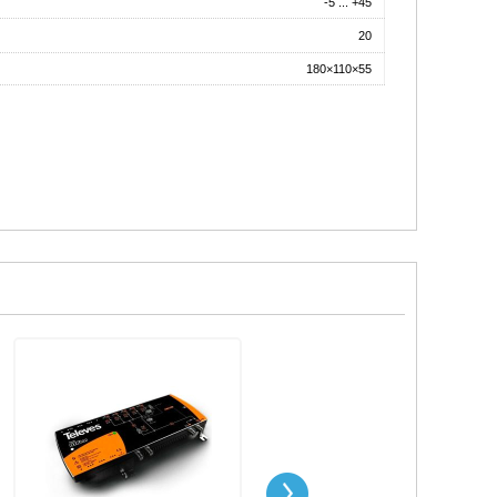
-5 ... +45
20
180×110×55