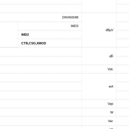
DIN45004B
IMD3
dBμV
IMD2
CTB,CSO,XMOD
дБ
Vdc
мA
Vpp
W
Vac