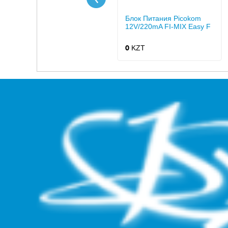
Блок Питания Picokom
12V/220mA FI-MIX Easy F
KZT
0