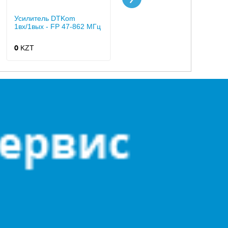
Усилитель DTKom
Абонентский Усилитель
1вх/1вых - FP 47-862 МГц
1Вых с коннекторами CEI
(47-862 МГц)
KZT
KZT
0
0