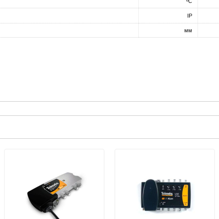
ºC
IP
мм