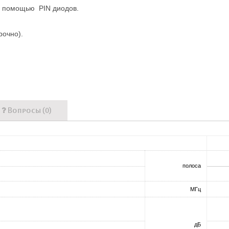
 помощью PIN диодов.
очно).
Вопросы (0)
полоса
МГц
дБ