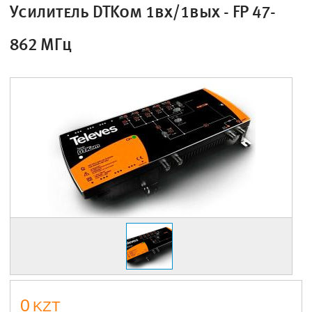
Усилитель DTKom 1вх/1вых - FP 47-
862 МГц
0
KZT