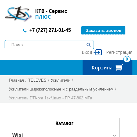
+7 (727) 271-01-45
Заказать звонок
Вход
Регистрация
0
Корзина
Главная
/
TELEVES
/
Усилители
/
Усилители широкополосные и с раздельным усилением
/
Усилитель DTKom 1вх/1вых - FP 47-862 МГц
Каталог
Wisi