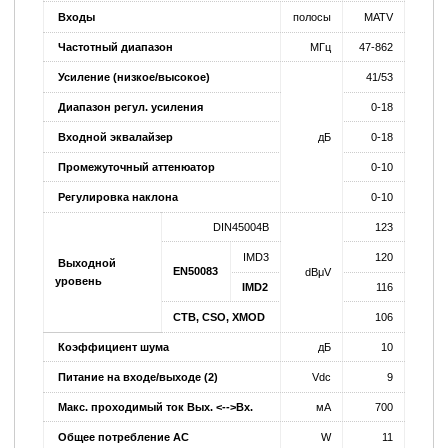
Входы
полосы
MATV
Частотный диапазон
МГц
47-862
Усиление (низкое/высокое)
41/53
Диапазон регул. усиления
0-18
Входной эквалайзер
дБ
0-18
Промежуточный аттенюатор
0-10
Регулировка наклона
0-10
DIN45004B
123
IMD3
120
Выходной
EN50083
dBμV
уровень
IMD2
116
CTB, CSO, XMOD
106
Коэффициент шума
дБ
10
Питание на входе/выходе (2)
Vdc
9
Макс. проходимый ток Вых. <-->Вх.
мA
700
Общее потребление AC
W
11