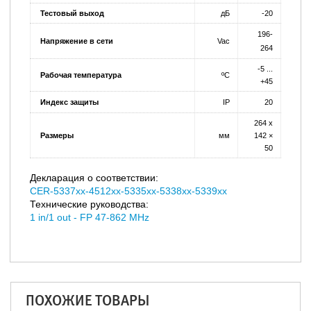
Тестовый выход
дБ
-20
196-
Напряжение в сети
Vac
264
-5 ...
Рабочая температура
ºC
+45
Индекс защиты
IP
20
264 x
Размеры
мм
142 ×
50
Декларация о соответствии:
CER-5337xx-4512xx-5335xx-5338xx-5339xx
Технические руководства:
1 in/1 out - FP 47-862 MHz
ПОХОЖИЕ ТОВАРЫ