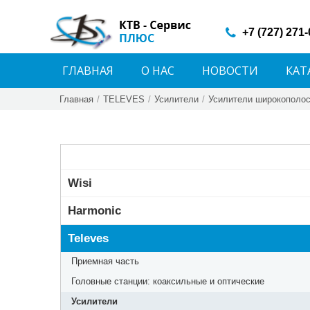
+7 (727) 271
ГЛАВНАЯ
О НАС
НОВОСТИ
КАТ
Главная
/
TELEVES
/
Усилители
/
Усилители широкополос
Wisi
Harmonic
Televes
Приемная часть
Головные станции: коаксильные и оптические
Усилители