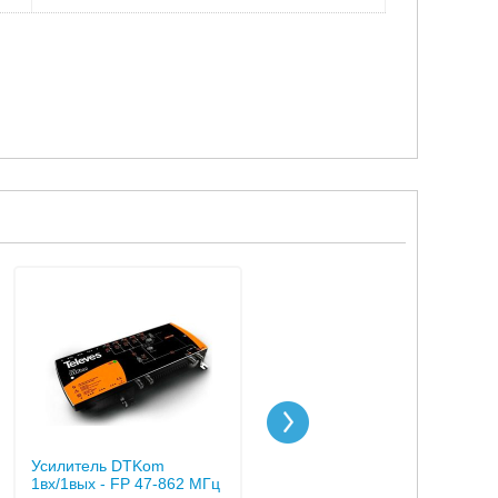
Усилитель DTKom
Абонентский Усилитель
1вх/1вых - FP 47-862 МГц
1Вых с коннекторами CEI