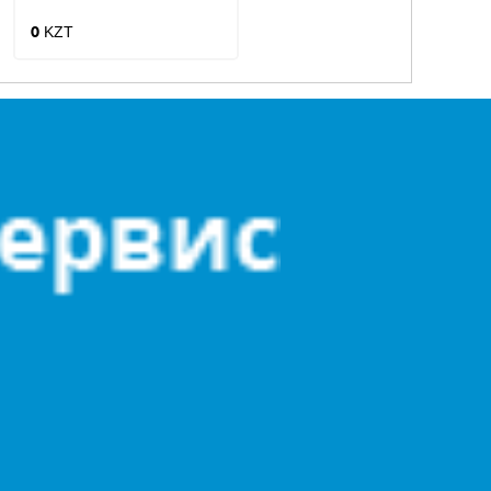
(47-862 МГц)
KZT
KZT
0
0