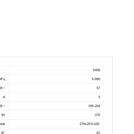
5456
МГц
5-860
В ~
57
A
5
В ~
195-264
Вт
375
мм
278x207x100
IP
67